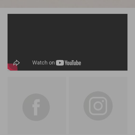
25
統
一
編
號
72
C
o
p
y
r
i
g