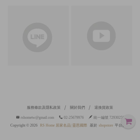
h
t
©
2
0
2
6
R
S
H
o
m
e
居
家
名
品
|
靈
恩
服務條款及隱私政策
關於我們
退換貨政策
國
際
rshometw@gmail.com
02-25679976
統一編號 72930258
基
Copyright ©
2026
RS Home 居家名品| 靈恩國際
基於
shopstore
平台提供
於
s
h