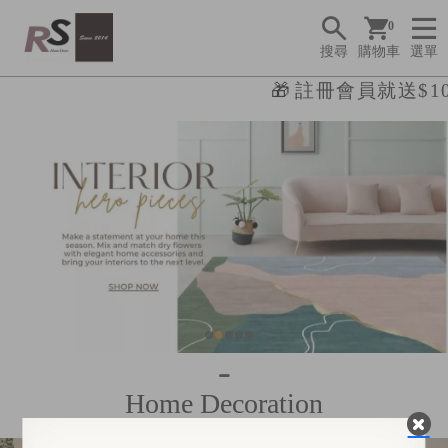
0
搜尋
購物車
選單
🎁
註冊會員就送$10
R
S
H
o
m
e
Home Decoration