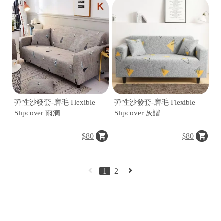
彈性沙發套-磨毛 Flexible
彈性沙發套-磨毛 Flexible
25
統
Slipcover 雨滴
Slipcover 灰諧
一
編
$80
$80
號
72
C
1
2
o
p
y
r
i
g