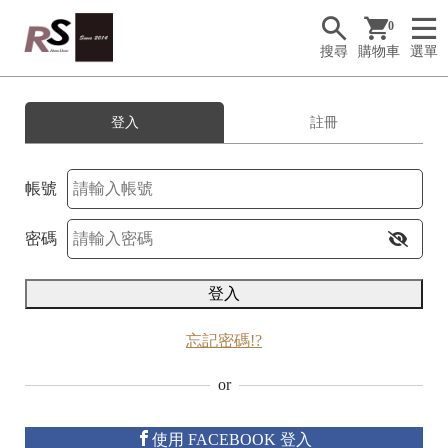
0
搜尋
購物車
選單
登入
註冊
帳號
R
密碼
S
H
登入
o
m
忘記密碼!?
e
or
使用 FACEBOOK 登入