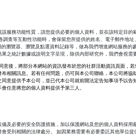
視該服務功能性質，請您提供必要的個人資料，並在該特定目的
卷調查等互動性功能時，會保留您所提供的姓名、電子郵件地址
用的瀏覽器、瀏覽及點選資料記錄等，做為我們增進網站服務的
結果之統計數據或說明文字呈現，除供內部研究外，我們會視需
取得您的同意後，將部分本網站的資訊發布於您的社群活動資訊頁面
發布相關訊息。若有任何問題，仍可與本公司聯絡，本公司將協
之同意提供予本公司，並已代本公司就前開法定告知事項予以告
不會任意將您的個人資料提供予第三人。
設備及必要的安全防護措施，加以保護網站及您的個人資料採用
將會受到相關的法律處分。 如因業務需要有必要委託其他單位提