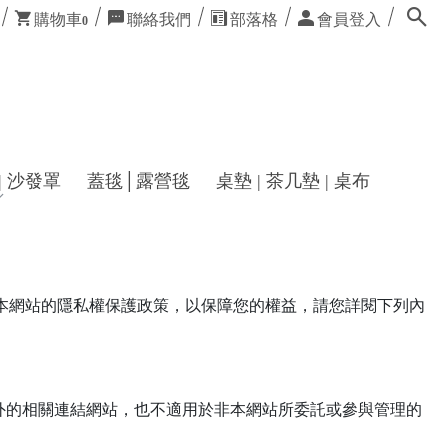
購物車
聯絡我們
部落格
會員登入
0
| 沙發罩
蓋毯│露營毯
桌墊 | 茶几墊 | 桌布
明本網站的隱私權保護政策，以保障您的權益，請您詳閱下列內
外的相關連結網站，也不適用於非本網站所委託或參與管理的