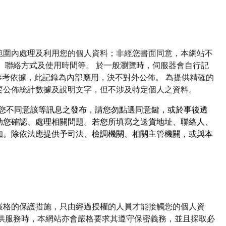
範圍內處理及利用您的個人資料；非經您書面同意，本網站不
、聯絡方式及使用時間等。 於一般瀏覽時，伺服器會自行記
參考依據，此記錄為內部應用，決不對外公佈。 為提供精確的
要公佈統計數據及說明文字，但不涉及特定個人之資料。
，若您不同意該等訊息之發布，請您勿點選同意鍵，或於事後透
助您確認、處理相關問題。若您所填寫之送貨地址、聯絡人、
知。除依法應提供予司法、檢調機關、相關主管機關，或與本
嚴格的保護措施，只由經過授權的人員才能接觸您的個人資
供服務時，本網站亦會嚴格要求其遵守保密義務，並且採取必