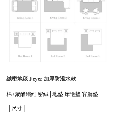
25
統
一
編
號
絨密地毯 Feyer 加厚防潑水款
72
C
o
棉+聚酯纖維 密絨│地墊 床邊墊 客廳墊
p
y
r
 │尺寸│
i
g