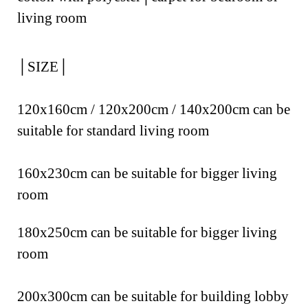
o
living room
p
s
t
o
│SIZE│
r
e
平
台
120x160cm / 120x200cm / 140x200cm can be 
提
供
suitable for standard living room
160x230cm can be suitable for bigger living 
room
180x250cm can be suitable for bigger living 
room
200x300cm can be suitable for building lobby 