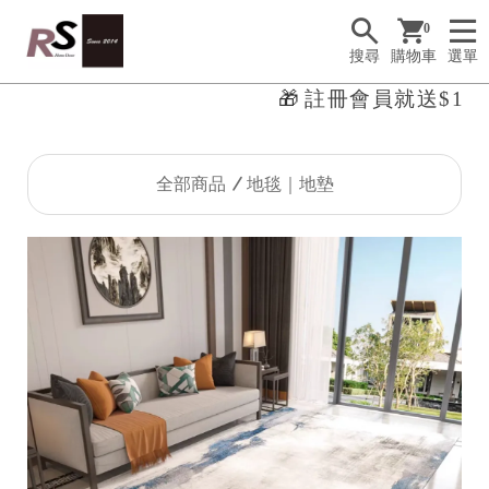
0
搜尋
購物車
選單
🎁
註冊會員就送$100
全部商品
地毯｜地墊
R
S
H
o
m
e