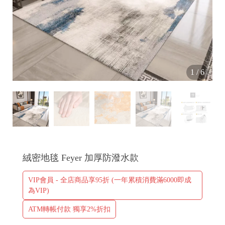
|
|
1
/
6
絨密地毯 Feyer 加厚防潑水款
VIP會員 - 全店商品享95折 (一年累積消費滿6000即成
為VIP)
ATM轉帳付款 獨享2%折扣