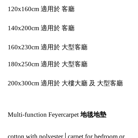
h
120x160cm 適用於 客廳
t
©
2
0
140x200cm 適用於 客廳
2
6
R
160x230cm 適用於 大型客廳
S
H
o
m
180x250cm 適用於 大型客廳
e
居
家
200x300cm 適用於 大樓大廳 及 大型客廳
名
品
|
靈
恩
國
Multi-function Feyer
carpet 
地毯地墊 
際
基
於
s
cotton with polyester│carpet for bedroom or 
h